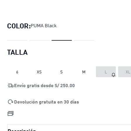
Polo para juniors Essentials 1 Colour
COLOR:
PUMA Black
TALLA
6
XS
S
M
L
XL
Envío gratis desde
S/ 250.00
Devolución gratuita en 30 días