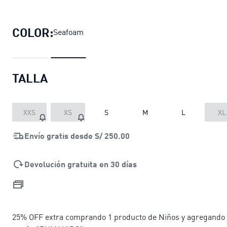
Polo oversize HER para mujer
precio 
COLOR:
Seafoam
TALLA
XXS
XS
S
M
L
XL
Envío gratis desde
S/ 250.00
Devolución gratuita en 30 días
25% OFF extra comprando 1 producto de Niños y agregando 