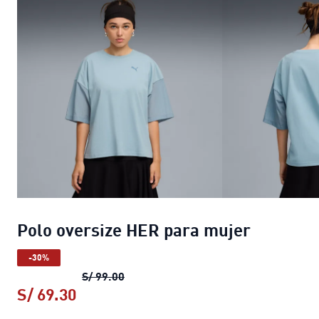
Polo oversize HER para mujer
-30%
Polo oversize HER para mujer
precio 
S/ 99.00
S/ 69.30