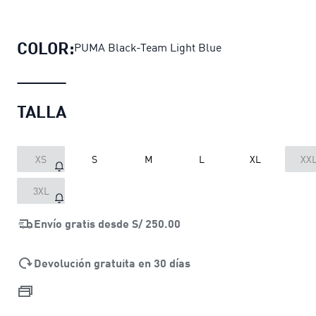
Pantalones de entrenamiento Sporti
COLOR:
PUMA Black-Team Light Blue
TALLA
XS
S
M
L
XL
XX
3XL
Envío gratis desde
S/ 250.00
Devolución gratuita en 30 días