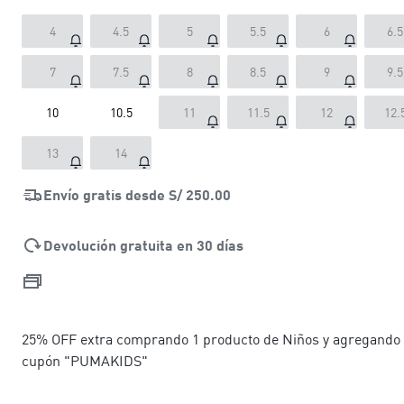
4
4.5
5
5.5
6
6.5
7
7.5
8
8.5
9
9.5
10
10.5
11
11.5
12
12.
13
14
Envío gratis desde
S/ 250.00
Devolución gratuita en 30 días
25% OFF extra comprando 1 producto de Niños y agregando 
cupón "PUMAKIDS"