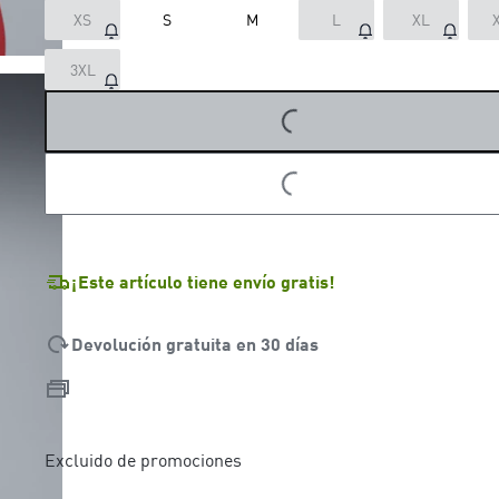
XS
S
M
L
XL
3XL
LOADING...
LOADING...
¡Este artículo tiene envío gratis!
Devolución gratuita en 30 días
Excluido de promociones