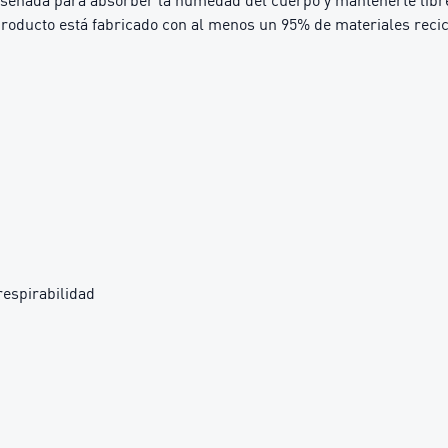
iseñada para absorber la humedad del cuerpo y mantenerte libre
ducto está fabricado con al menos un 95% de materiales recicla
respirabilidad