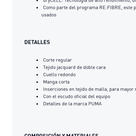
dryCELL: Tecnología de alto rendimiento, d
Como parte del programa RE:FIBRE, este pro
usados
DETALLES
Corte regular
Tejido jacquard de doble cara
Cuello redondo
Manga corta
Inserciones en tejido de malla, para mayor 
Con el escudo oficial del equipo
Detalles de la marca PUMA
COMPOSICIÓN Y MATERIALES