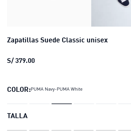
Zapatillas Suede Classic unisex
S/ 379.00
Zapatillas Suede Classic unisex
prec
COLOR:
PUMA Navy-PUMA White
TALLA