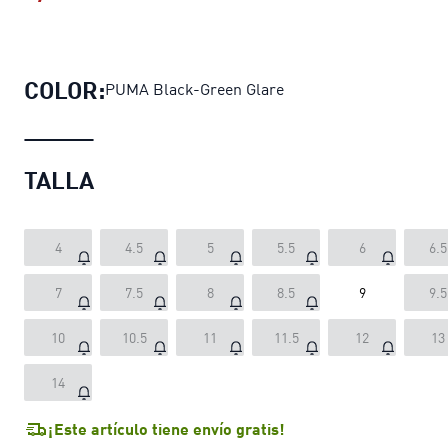
Zapatillas PUMA x RICK Y MORTY In
COLOR:
PUMA Black-Green Glare
TALLA
4
4.5
5
5.5
6
6.5
7
7.5
8
8.5
9
9.5
10
10.5
11
11.5
12
13
14
¡Este artículo tiene envío gratis!