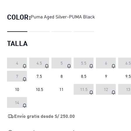
Zapatillas PUMA Tifosi Calcio Metal
COLOR:
Puma Aged Silver-PUMA Black
TALLA
4
4.5
5
5.5
6
6.5
7
7.5
8
8.5
9
9.5
10
10.5
11
11.5
12
13
14
Envío gratis desde
S/ 250.00