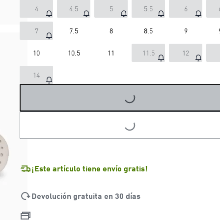
4
4.5
5
5.5
6
7
7.5
8
8.5
9
10
10.5
11
11.5
12
14
LOADING...
LOADING...
¡Este artículo tiene envío gratis!
Devolución gratuita en 30 días