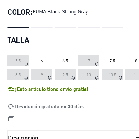
COLOR:
PUMA Black-Strong Gray
TALLA
5.5
6
6.5
7
7.5
8
8.5
9
9.5
10
10.5
11
¡Este artículo tiene envío gratis!
Devolución gratuita en 30 días
Descripción