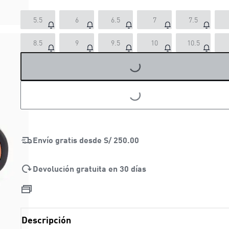
5.5
6
6.5
7
7.5
8.5
9
9.5
10
10.5
LOADING...
LOADING...
Envío gratis desde
S/ 250.00
Devolución gratuita en 30 días
Descripción