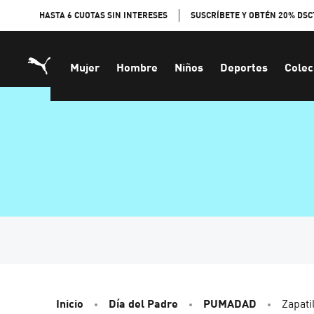
Skip
HASTA 6 CUOTAS SIN INTERESES
SUSCRÍBETE Y OBTÉN 20% DSC
to
Content
Mujer
Hombre
Niños
Deportes
Colec
Inicio
Día del Padre
PUMADAD
Zapati