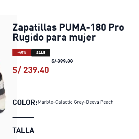
Zapatillas PUMA-180 Pro
Rugido para mujer
-40%
SALE
Zapatillas PUMA-180 Pro Rug
S/ 399.00
S/ 239.40
Zapatillas PUMA-180 Pro 
COLOR:
Marble-Galactic Gray-Deeva Peach
TALLA