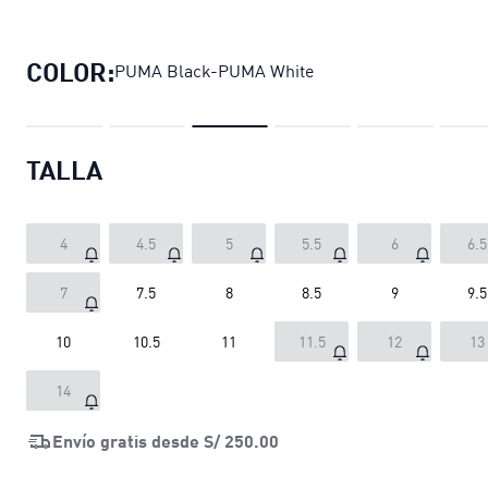
Zapatillas Park Lifestyle OG unisex
COLOR:
PUMA Black-PUMA White
TALLA
4
4.5
5
5.5
6
6.5
7
7.5
8
8.5
9
9.5
10
10.5
11
11.5
12
13
14
Envío gratis desde
S/ 250.00