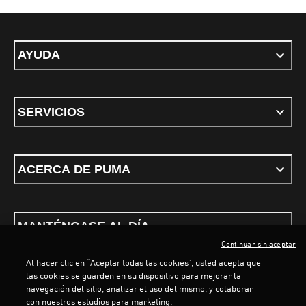
AYUDA
SERVICIOS
ACERCA DE PUMA
MANTÉNGASE AL DÍA
Continuar sin aceptar
Al hacer clic en “Aceptar todas las cookies”, usted acepta que
las cookies se guarden en su dispositivo para mejorar la
navegación del sitio, analizar el uso del mismo, y colaborar
con nuestros estudios para marketing.
Términos y condiciones
Política de Privacidad
Configurador de cookies