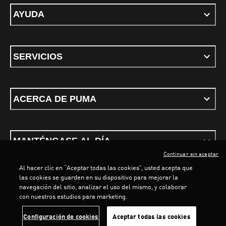
AYUDA
SERVICIOS
ACERCA DE PUMA
MANTÉNGASE AL DÍA
Continuar sin aceptar
Al hacer clic en “Aceptar todas las cookies”, usted acepta que
LOADING...
LOAD
las cookies se guarden en su dispositivo para mejorar la
navegación del sitio, analizar el uso del mismo, y colaborar
con nuestros estudios para marketing.
Términos y condiciones
Política de Privacidad
Configurador de cookies
Configuración de cookies
Aceptar todas las cookies
©
PUMA, 2026. Todos los derechos reservados