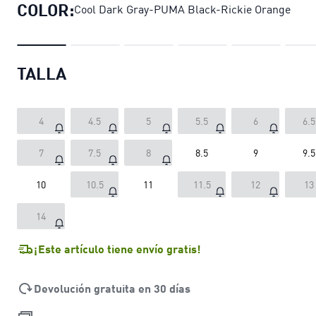
COLOR:
Cool Dark Gray-PUMA Black-Rickie Orange
TALLA
4
4.5
5
5.5
6
6.5
7
7.5
8
8.5
9
9.5
10
10.5
11
11.5
12
13
14
¡Este artículo tiene envío gratis!
Devolución gratuita en 30 días