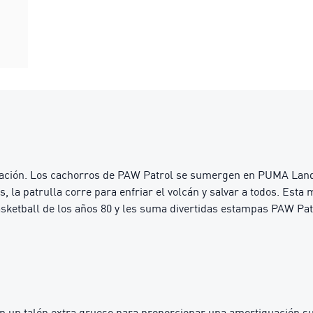
ción. Los cachorros de PAW Patrol se sumergen en PUMA Land, 
la patrulla corre para enfriar el volcán y salvar a todos. Esta m
basketball de los años 80 y les suma divertidas estampas PAW Pat
 un talón extra grueso para proporcionar una amortiguación s