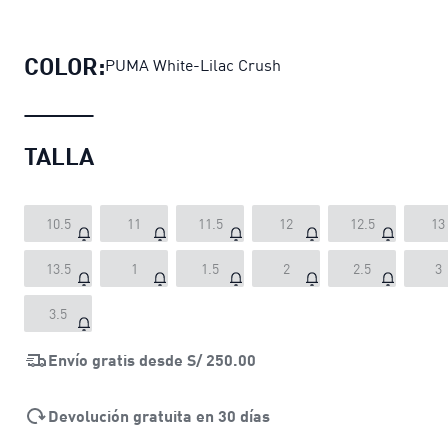
Zapatillas para niños CA Pro Remix
COLOR:
PUMA White-Lilac Crush
TALLA
10.5
11
11.5
12
12.5
13
13.5
1
1.5
2
2.5
3
3.5
Envío gratis desde
S/ 250.00
Devolución gratuita en 30 días