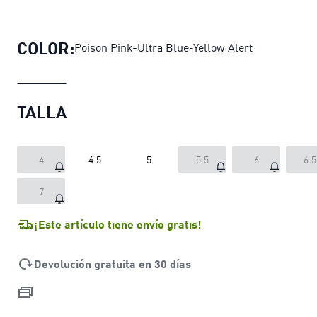
Zapatillas para juniors de basketb
COLOR:
Poison Pink-Ultra Blue-Yellow Alert
TALLA
4
4.5
5
5.5
6
6.5
7
¡Este artículo tiene envío gratis!
Devolución gratuita en 30 días