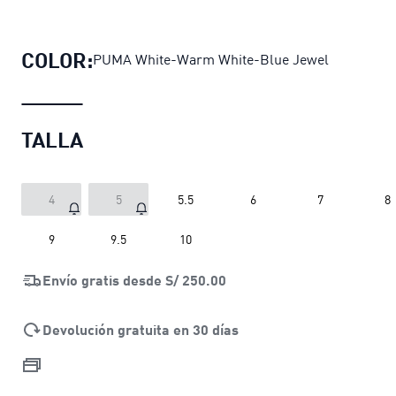
Zapatillas para bebés Rebound V6 P
COLOR:
PUMA White-Warm White-Blue Jewel
TALLA
4
5
5.5
6
7
8
9
9.5
10
Envío gratis desde
S/ 250.00
Devolución gratuita en 30 días