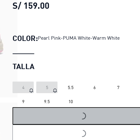
S/ 159.00
Zapatillas para bebés PU
COLOR:
Pearl Pink-PUMA White-Warm White
TALLA
4
5
5.5
6
7
9
9.5
10
LOADING...