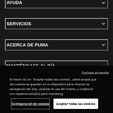
AYUDA
SERVICIOS
ACERCA DE PUMA
MANTÉNGASE AL DÍA
Continuar sin aceptar
Al hacer clic en “Aceptar todas las cookies”, usted acepta que
LOADING...
LOAD
las cookies se guarden en su dispositivo para mejorar la
navegación del sitio, analizar el uso del mismo, y colaborar
con nuestros estudios para marketing.
Términos y condiciones
Política de Privacidad
Configurador de cookies
Configuración de cookies
Aceptar todas las cookies
©
PUMA, 2026. Todos los derechos reservados