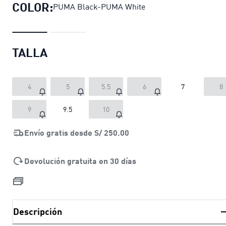
COLOR:
PUMA Black-PUMA White
TALLA
4
5
5.5
6
7
8
9
9.5
10
Envío gratis desde
S/ 250.00
Devolución gratuita en 30 días
Descripción