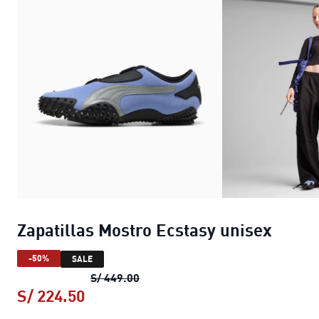
Zapatillas Mostro Ecstasy unisex
-50%
SALE
Zapatillas Mostro Ecstasy unisex
p
S/ 449.00
S/ 224.50