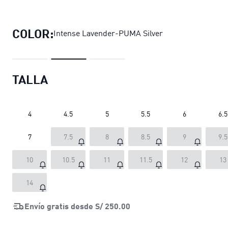
Zapatillas Mostro Ecstasy unisex
pre
COLOR:
Intense Lavender-PUMA Silver
TALLA
4
4.5
5
5.5
6
6.5
7
7.5
8
8.5
9
9.5
10
10.5
11
11.5
12
13
14
Envío gratis desde
S/ 250.00