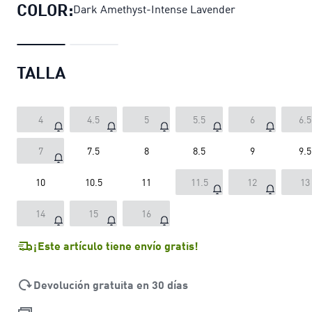
COLOR:
Dark Amethyst-Intense Lavender
TALLA
4
4.5
5
5.5
6
6.5
7
7.5
8
8.5
9
9.5
10
10.5
11
11.5
12
13
14
15
16
¡Este artículo tiene envío gratis!
Devolución gratuita en 30 días