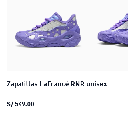
Zapatillas LaFrancé RNR unisex
S/ 549.00
Zapatillas LaFrancé RNR unisex
prec