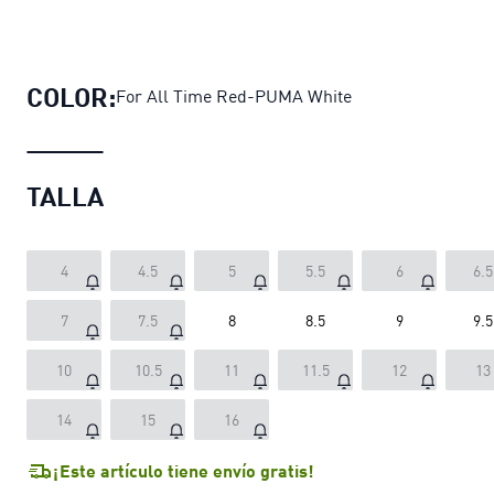
Zapatillas LaFrancé Red Iridescent 
COLOR:
For All Time Red-PUMA White
TALLA
4
4.5
5
5.5
6
6.5
7
7.5
8
8.5
9
9.5
10
10.5
11
11.5
12
13
14
15
16
¡Este artículo tiene envío gratis!