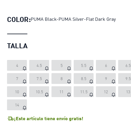
Zapatillas INVERSE Upgrade unisex
COLOR:
PUMA Black-PUMA Silver-Flat Dark Gray
TALLA
4
4.5
5
5.5
6
6.5
7
7.5
8
8.5
9
9.5
10
10.5
11
11.5
12
13
14
¡Este artículo tiene envío gratis!