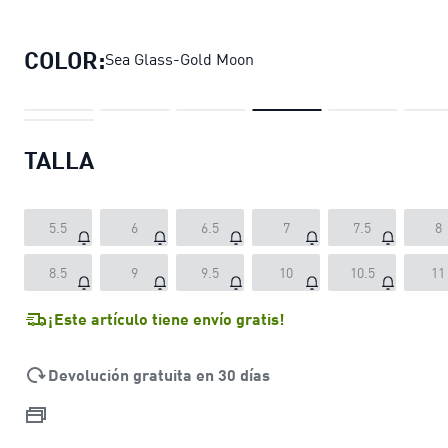
Zapatillas de running Velocity NITR
COLOR:
Sea Glass-Gold Moon
TALLA
5.5
6
6.5
7
7.5
8
8.5
9
9.5
10
10.5
11
¡Este artículo tiene envío gratis!
Devolución gratuita en 30 días