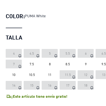
Zapatillas de basketball Scoot Zeros
COLOR:
PUMA White
TALLA
4
4.5
5
5.5
6
6.5
7
7.5
8
8.5
9
9.5
10
10.5
11
11.5
12
13
14
15
16
17
18
¡Este artículo tiene envío gratis!