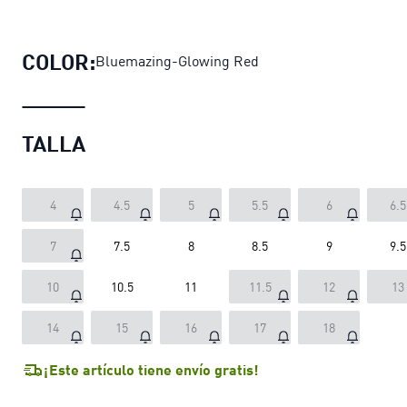
Zapatillas de basketball MB.05 Low
COLOR:
Bluemazing-Glowing Red
TALLA
4
4.5
5
5.5
6
6.5
7
7.5
8
8.5
9
9.5
10
10.5
11
11.5
12
13
14
15
16
17
18
¡Este artículo tiene envío gratis!