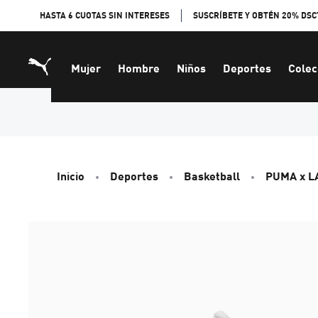
Skip
HASTA 6 CUOTAS SIN INTERESES
SUSCRÍBETE Y OBTÉN 20% DSC
to
Content
Mujer
Hombre
Niños
Deportes
Colec
Inicio
Deportes
Basketball
PUMA x 