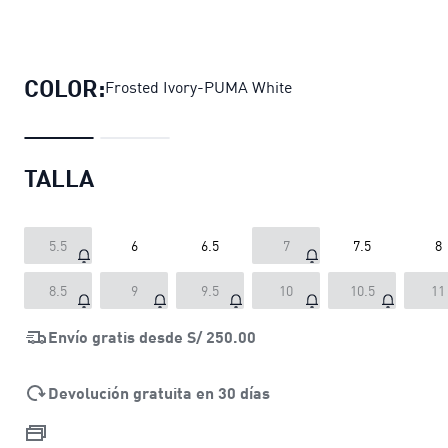
Zapatillas Court Lally Sky Gamuza 
COLOR:
Frosted Ivory-PUMA White
TALLA
5.5
6
6.5
7
7.5
8
8.5
9
9.5
10
10.5
11
Envío gratis desde
S/ 250.00
Devolución gratuita en 30 días