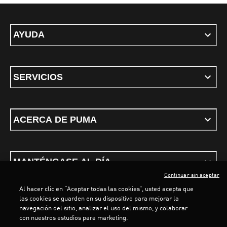
AYUDA
SERVICIOS
ACERCA DE PUMA
MANTÉNGASE AL DÍA
Continuar sin aceptar
Al hacer clic en “Aceptar todas las cookies”, usted acepta que
las cookies se guarden en su dispositivo para mejorar la
navegación del sitio, analizar el uso del mismo, y colaborar
LOADING...
LO
con nuestros estudios para marketing.
Términos y condiciones
Política de Privacidad
Configurador de cookies