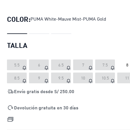
Zapatillas Carina Street Lux para m
COLOR:
PUMA White-Mauve Mist-PUMA Gold
TALLA
5.5
6
6.5
7
7.5
8
8.5
9
9.5
10
10.5
11
Envío gratis desde
S/ 250.00
Devolución gratuita en 30 días