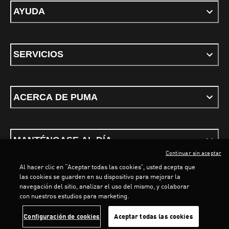
AYUDA
SERVICIOS
ACERCA DE PUMA
MANTÉNGASE AL DÍA
Continuar sin aceptar
Al hacer clic en “Aceptar todas las cookies”, usted acepta que
LOADING...
LOAD
las cookies se guarden en su dispositivo para mejorar la
navegación del sitio, analizar el uso del mismo, y colaborar
con nuestros estudios para marketing.
Términos y condiciones
Política de Privacidad
Configurador de cookies
Configuración de cookies
Aceptar todas las cookies
©
PUMA, 2026. Todos los derechos reservados