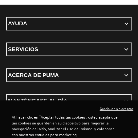
AYUDA
SERVICIOS
ACERCA DE PUMA
MANTÉNGASE AL DÍA
Continuar sin aceptar
Al hacer clic en “Aceptar todas las cookies”, usted acepta que
LOADING...
LOAD
las cookies se guarden en su dispositivo para mejorar la
navegación del sitio, analizar el uso del mismo, y colaborar
con nuestros estudios para marketing.
Términos y condiciones
Política de Privacidad
Configurador de cookies