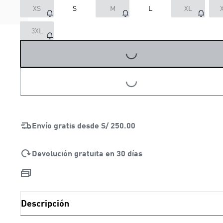
XS
S
M
L
XL
LOADING...
3XL
LOADING...
Envío gratis desde
S/ 250.00
Devolución gratuita en 30 días
Descripción