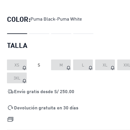
Shorts de fútbol teamLIGA para hom
COLOR:
Puma Black-Puma White
TALLA
XS
S
M
L
XL
XX
3XL
Envío gratis desde
S/ 250.00
Devolución gratuita en 30 días