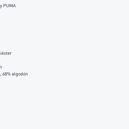
t y PUMA
iéster
n
, 68% algodón