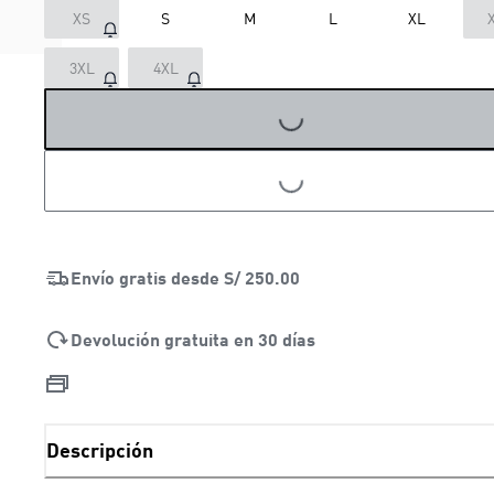
XS
S
M
L
XL
3XL
4XL
LOADING...
LOADING...
Envío gratis desde
S/ 250.00
Devolución gratuita en 30 días
Descripción