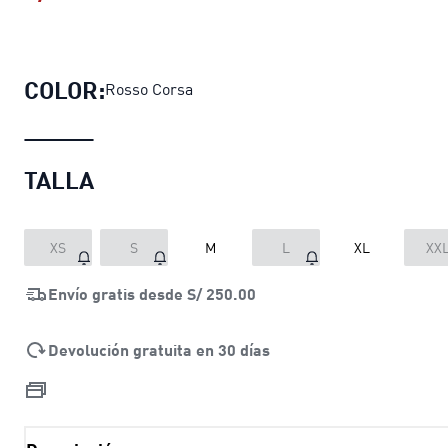
Polo Scuderia Ferrari Tonal Shield 
COLOR:
Rosso Corsa
TALLA
XS
S
M
L
XL
XX
Envío gratis desde
S/ 250.00
Devolución gratuita en 30 días