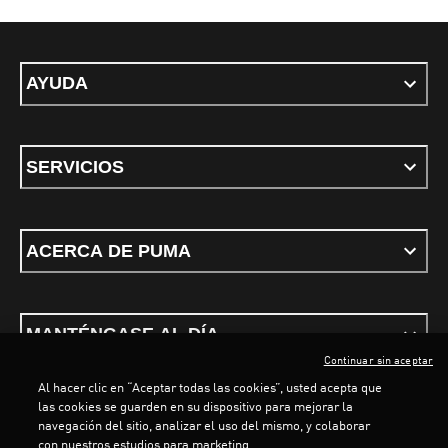
AYUDA
SERVICIOS
ACERCA DE PUMA
MANTÉNGASE AL DÍA
Continuar sin aceptar
Al hacer clic en “Aceptar todas las cookies”, usted acepta que
las cookies se guarden en su dispositivo para mejorar la
LOADING...
LOA
navegación del sitio, analizar el uso del mismo, y colaborar
con nuestros estudios para marketing.
Términos y condiciones
Política de Privacidad
Configurador de cookies