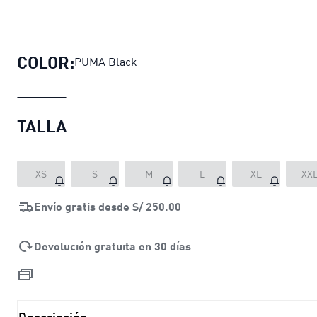
Polo polo BMW M Motorsport para 
COLOR:
PUMA Black
TALLA
XS
S
M
L
XL
XX
Envío gratis desde
S/ 250.00
Devolución gratuita en 30 días