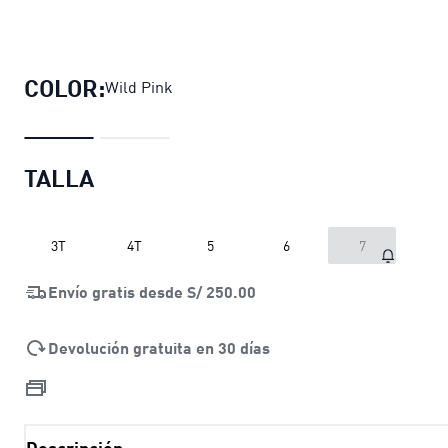
Polo para niñas estampado PUMA x
COLOR:
Wild Pink
TALLA
3T
4T
5
6
7
Envío gratis desde
S/ 250.00
Devolución gratuita en 30 días