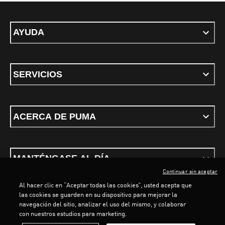
AYUDA
SERVICIOS
ACERCA DE PUMA
MANTÉNGASE AL DÍA
Continuar sin aceptar
Al hacer clic en “Aceptar todas las cookies”, usted acepta que
LOADING...
LOAD
las cookies se guarden en su dispositivo para mejorar la
navegación del sitio, analizar el uso del mismo, y colaborar
con nuestros estudios para marketing.
Términos y condiciones
Política de Privacidad
Configurador de cookies