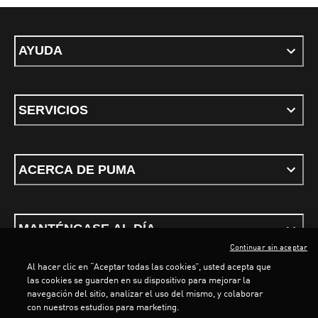
AYUDA
SERVICIOS
ACERCA DE PUMA
MANTÉNGASE AL DÍA
Continuar sin aceptar
Al hacer clic en “Aceptar todas las cookies”, usted acepta que
las cookies se guarden en su dispositivo para mejorar la
navegación del sitio, analizar el uso del mismo, y colaborar
con nuestros estudios para marketing.
Términos y condiciones
Política de Privacidad
Configurador de cookies