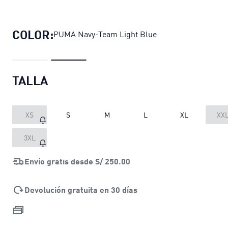
Polo de entrenamiento Sporting Cri
COLOR:
PUMA Navy-Team Light Blue
TALLA
XS
S
M
L
XL
XX
3XL
Envío gratis desde
S/ 250.00
Devolución gratuita en 30 días