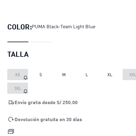
Polo de entrenamiento Sporting Cri
COLOR:
PUMA Black-Team Light Blue
TALLA
XS
S
M
L
XL
XX
3XL
Envío gratis desde
S/ 250.00
Devolución gratuita en 30 días