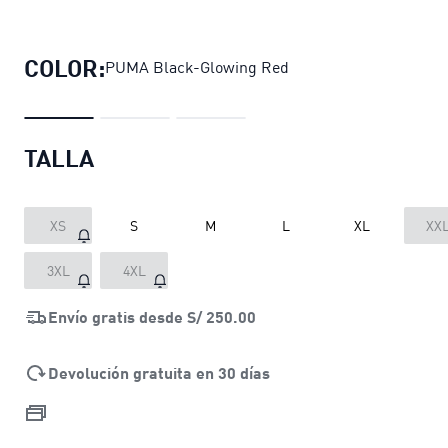
Polo de basketball Melo Alwayz On
COLOR:
PUMA Black-Glowing Red
TALLA
XS
S
M
L
XL
XX
3XL
4XL
Envío gratis desde
S/ 250.00
Devolución gratuita en 30 días