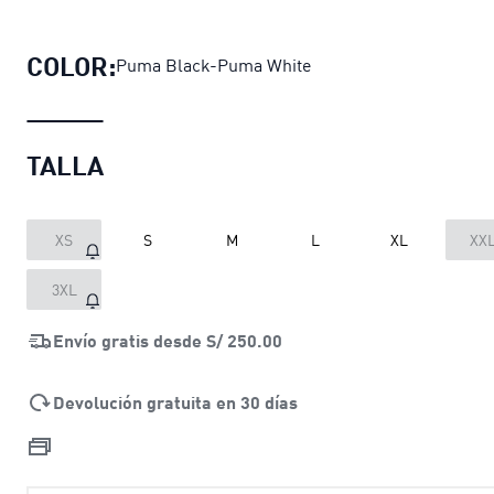
Pantalones de fútbol teamRISE para
COLOR:
Puma Black-Puma White
TALLA
XS
S
M
L
XL
XX
3XL
Envío gratis desde
S/ 250.00
Devolución gratuita en 30 días