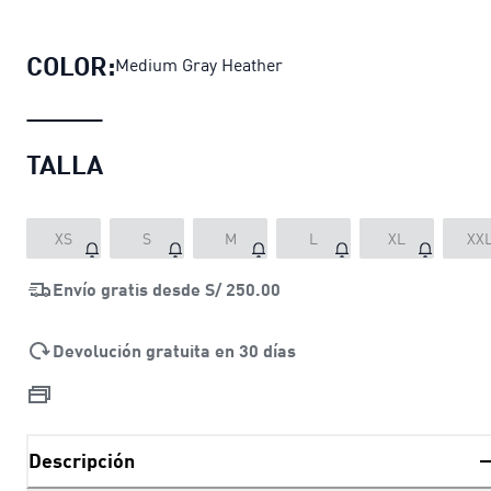
Pantalón jogger BMW M Motorsport
COLOR:
Medium Gray Heather
TALLA
XS
S
M
L
XL
XX
Envío gratis desde
S/ 250.00
Devolución gratuita en 30 días
Descripción