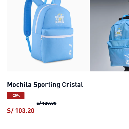
Mochila Sporting Cristal
-20%
Mochila Sporting Cristal
precio ori
S/ 129.00
S/ 103.20
Mochila Sporting Cristal
precio actu