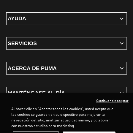
AYUDA
SERVICIOS
ACERCA DE PUMA
MANTÉNGASE AL DÍA
Continuar sin aceptar
Al hacer clic en “Aceptar todas las cookies”, usted acepta que
LOADING...
LOAD
las cookies se guarden en su dispositivo para mejorar la
navegación del sitio, analizar el uso del mismo, y colaborar
con nuestros estudios para marketing.
Términos y condiciones
Política de Privacidad
Configurador de cookies