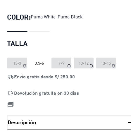
Medias de fútbol teamFINAL para ho
COLOR:
Puma White-Puma Black
TALLA
13-3
3.5-6
7-9
10-12
13-15
Envío gratis desde
S/ 250.00
Devolución gratuita en 30 días
Descripción