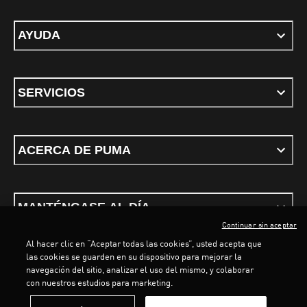
AYUDA
SERVICIOS
ACERCA DE PUMA
MANTÉNGASE AL DÍA
Continuar sin aceptar
Al hacer clic en “Aceptar todas las cookies”, usted acepta que
las cookies se guarden en su dispositivo para mejorar la
navegación del sitio, analizar el uso del mismo, y colaborar
con nuestros estudios para marketing.
Términos y condiciones
Política de Privacidad
Configurador de cookies
LOADING...
LO