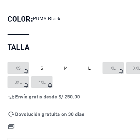
Leggings de running VELOCITY para
COLOR:
PUMA Black
TALLA
XS
S
M
L
XL
XX
3XL
4XL
Envío gratis desde
S/ 250.00
Devolución gratuita en 30 días