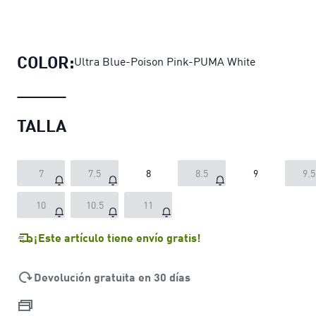
Guantes de arquero FUTURE Ultimat
COLOR:
Ultra Blue-Poison Pink-PUMA White
TALLA
7
7.5
8
8.5
9
9.5
10
10.5
11
¡Este artículo tiene envío gratis!
Devolución gratuita en 30 días